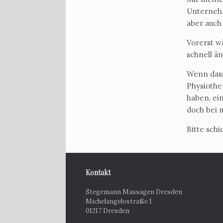
Unterneh
aber auch
Vorerst wä
schnell ä
Wenn dass
Physiothe
haben, ei
doch bei m
Bitte schi
Kontakt
Stegemann Massagen Dresden
Michelangelostraße 1
01217 Dresden