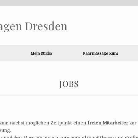
agen Dresden
Mein Studio
Paarmassage Kurs
JOBS
 zum nächst möglichen Zeitpunkt einen
freien Mitarbeiter
zur
zung.
r mobilen Massage bin ich vorwiegend in mittleren und groß